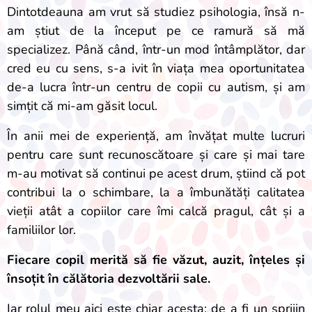
Dintotdeauna am vrut să studiez psihologia, însă n-
am știut de la început pe ce ramură să mă
specializez. Până când, într-un mod întâmplător, dar
cred eu cu sens, s-a ivit în viața mea oportunitatea
de-a lucra într-un centru de copii cu autism, și am
simțit că mi-am găsit locul.
În anii mei de experiență, am învățat multe lucruri
pentru care sunt recunoscătoare și care și mai tare
m-au motivat să continui pe acest drum, știind că pot
contribui la o schimbare, la a îmbunătăți calitatea
vieții atât a copiilor care îmi calcă pragul, cât și a
familiilor lor.
Fiecare copil merită să fie văzut, auzit, înțeles și
însoțit în călătoria dezvoltării sale.
Iar rolul meu aici este chiar acesta: de a fi un sprijin