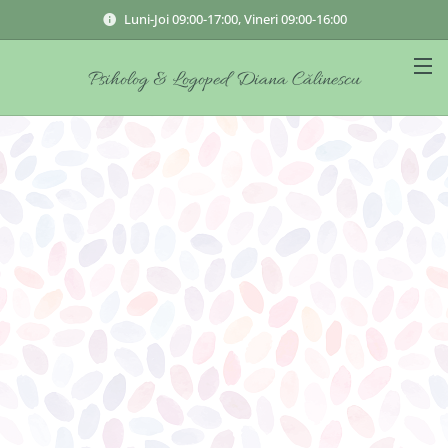
Luni-Joi 09:00-17:00, Vineri 09:00-16:00
Psiholog & Logoped Diana Călinescu