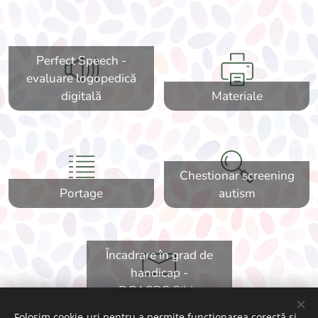
Perfect Speech -
evaluare logopedică
digitală
Materiale
Chestionar screening
Portage
autism
Încadrare în grad de
handicap -
DGASPC Sibiu
Folosim cookie-uri pentru a permite funcționarea corectă și