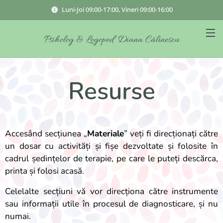
Luni-Joi 09:00-17:00, Vineri 09:00-16:00
Psiholog & Logoped Diana Călinescu
Resurse
Accesând secțiunea „
Materiale
” veți fi direcționați către
un dosar cu activități și fișe dezvoltate și folosite în
cadrul ședințelor de terapie, pe care le puteți descărca,
printa și folosi acasă.
Celelalte secțiuni vă vor direcționa către instrumente
sau informații utile în procesul de diagnosticare, și nu
numai.