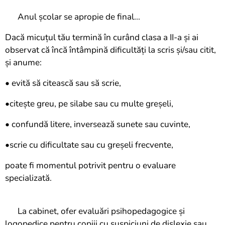
✨ Anul școlar se apropie de final...
Dacă micuțul tău termină în curând clasa a II-a și ai
observat că încă întâmpină dificultăți la scris și/sau citit,
și anume:
• evită să citească sau să scrie,
•citește greu, pe silabe sau cu multe greșeli,
• confundă litere, inversează sunete sau cuvinte,
•scrie cu dificultate sau cu greșeli frecvente,
poate fi momentul potrivit pentru o evaluare
specializată.
📌 La cabinet, ofer evaluări psihopedagogice și
logopedice pentru copiii cu suspiciuni de dislexie sau